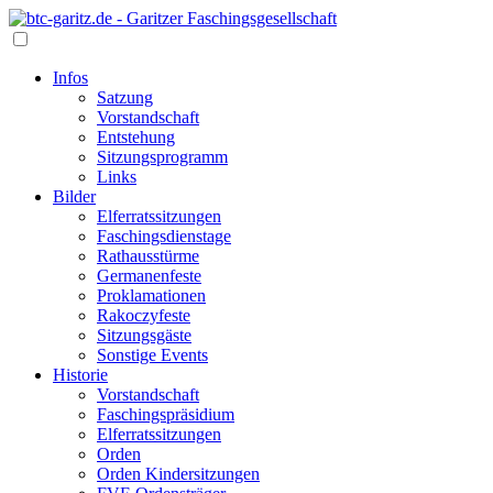
Infos
Satzung
Vorstandschaft
Entstehung
Sitzungsprogramm
Links
Bilder
Elferratssitzungen
Faschingsdienstage
Rathausstürme
Germanenfeste
Proklamationen
Rakoczyfeste
Sitzungsgäste
Sonstige Events
Historie
Vorstandschaft
Faschingspräsidium
Elferratssitzungen
Orden
Orden Kindersitzungen