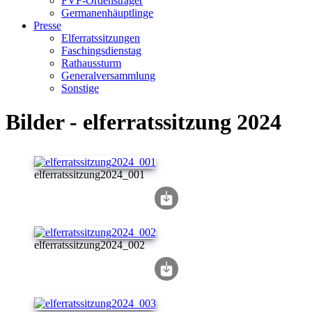
FVF-Ordensträger
Germanenhäuptlinge
Presse
Elferratssitzungen
Faschingsdienstag
Rathaussturm
Generalversammlung
Sonstige
Bilder - elferratssitzung 2024
elferratssitzung2024_001
elferratssitzung2024_002