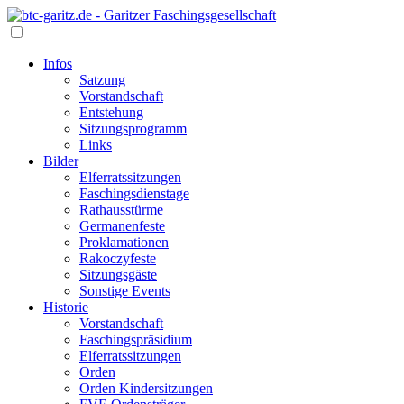
Infos
Satzung
Vorstandschaft
Entstehung
Sitzungsprogramm
Links
Bilder
Elferratssitzungen
Faschingsdienstage
Rathausstürme
Germanenfeste
Proklamationen
Rakoczyfeste
Sitzungsgäste
Sonstige Events
Historie
Vorstandschaft
Faschingspräsidium
Elferratssitzungen
Orden
Orden Kindersitzungen