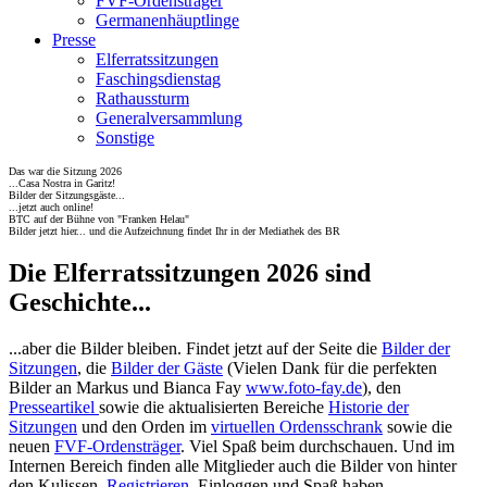
FVF-Ordensträger
Germanenhäuptlinge
Presse
Elferratssitzungen
Faschingsdienstag
Rathaussturm
Generalversammlung
Sonstige
Das war die Sitzung 2026
...Casa Nostra in Garitz!
Bilder der Sitzungsgäste...
...jetzt auch online!
BTC auf der Bühne von "Franken Helau"
Bilder jetzt hier... und die Aufzeichnung findet Ihr in der Mediathek des BR
Die Elferratssitzungen 2026 sind
Geschichte...
...aber die Bilder bleiben. Findet jetzt auf der Seite die
Bilder der
Sitzungen
, die
Bilder der Gäste
(Vielen Dank für die perfekten
Bilder an Markus und Bianca Fay
www.foto-fay.de
), den
Presseartikel
sowie die aktualisierten Bereiche
Historie der
Sitzungen
und den Orden im
virtuellen Ordensschrank
sowie die
neuen
FVF-Ordensträger
. Viel Spaß beim durchschauen. Und im
Internen Bereich finden alle Mitglieder auch die Bilder von hinter
den Kulissen.
Registrieren
, Einloggen und Spaß haben.