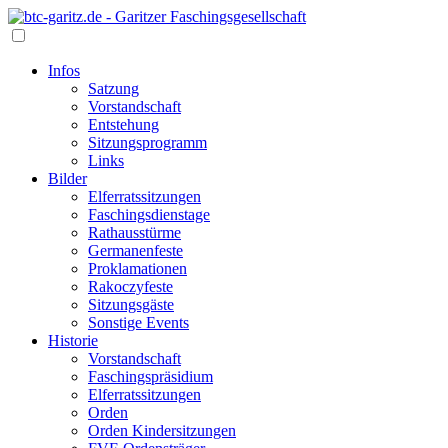
Infos
Satzung
Vorstandschaft
Entstehung
Sitzungsprogramm
Links
Bilder
Elferratssitzungen
Faschingsdienstage
Rathausstürme
Germanenfeste
Proklamationen
Rakoczyfeste
Sitzungsgäste
Sonstige Events
Historie
Vorstandschaft
Faschingspräsidium
Elferratssitzungen
Orden
Orden Kindersitzungen