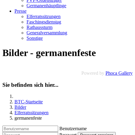
FVF-Ordensträger
Germanenhäuptlinge
Presse
Elferratssitzungen
Faschingsdienstag
Rathaussturm
Generalversammlung
Sonstige
Bilder - germanenfeste
Powered by
Phoca Gallery
Sie befinden sich hier...
BTC-Startseite
Bilder
Elferratssitzungen
germanenfeste
Benutzername
Passwort