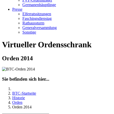
FVF-Ordensträger
Germanenhäuptlinge
Presse
Elferratssitzungen
Faschingsdienstag
Rathaussturm
Generalversammlung
Sonstige
Virtueller Ordensschrank
Orden 2014
Sie befinden sich hier...
BTC-Startseite
Historie
Orden
Orden 2014