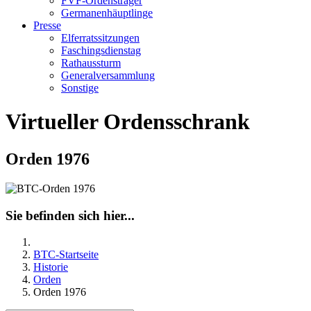
FVF-Ordensträger
Germanenhäuptlinge
Presse
Elferratssitzungen
Faschingsdienstag
Rathaussturm
Generalversammlung
Sonstige
Virtueller Ordensschrank
Orden 1976
Sie befinden sich hier...
BTC-Startseite
Historie
Orden
Orden 1976