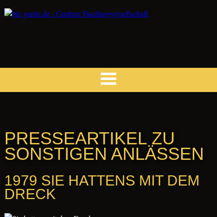
INFOS
Satzung
Vorstandschaft
PRESSEARTIKEL ZU
Entstehung
SONSTIGEN ANLÄSSEN
Sitzungsprogramm
Links
1979 SIE HATTENS MIT DEM
BILDER
DRECK
Elferratssitzungen
Faschingsdienstage